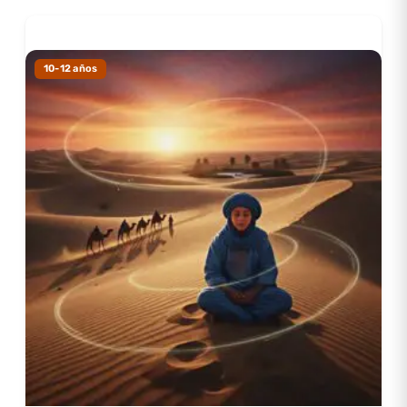
familia mexicana migrando a California durante Gran
Depresión revela choques culturales: idioma, comida,
jerarquías sociales, valores familiares divergiendo de
10-12 años
cultura anglosajona dominante.
¿Por qué importa educación cultural? Combate
etnocentrismo: falacia de que nuestra forma de vivir es
única válida/civilizada. Antropólogos llaman “relativismo
cultural”: entender prácticas dentro de sus contextos sin
juzgar desde valores propios. No significa aprobar todo;
significa comprender antes de evaluar.
Festividades: ritmos culturales materializados
Celebraciones marcan tiempo culturalmente. Navidad
cristiana vs. Hanukkah judía vs. Diwali hindú: misma
época invernal, significados radicalmente diferentes.
Too
Many Tamales
de Gary Soto sobre Navidad latina
presenta tradiciones específicas (preparar tamales
colectivamente) que difieren de Navidad comercializada
americana.