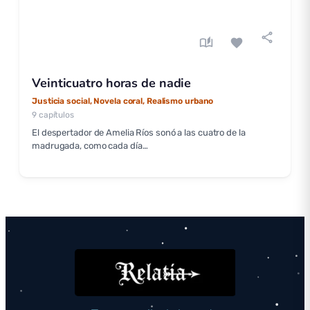
share
auto_stories
favorite
Veinticuatro horas de nadie
Justicia social, Novela coral, Realismo urbano
9 capítulos
El despertador de Amelia Ríos sonó a las cuatro de la
madrugada, como cada día…