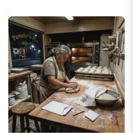
Este formato enseña que verdad es multifacética, que
mismos eventos se experimentan diferentemente según
posición social, que comprender totalidad requiere
escuchar voces múltiples. Desarrolla empatía al obligar a
habitar mentes diversas y comprender que todos somos
protagonistas de nuestras historias, secundarios en
ajenas.