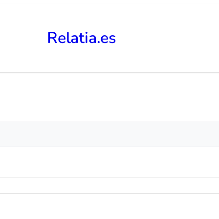
Relatia.es
mporáneas. Barrios multiculturales, transporte público, grafitis
egación espacial, ritmo acelerado, anonimato y conexión simultán
reciendo oportunidades, imponiendo límites. Lenguaje urbano aut
rales/suburbanos, es ventana a realidad diferente pero igualmente