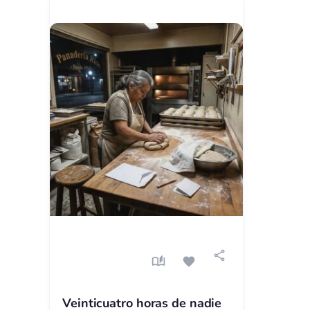
share
auto_stories
favorite
Veinticuatro horas de nadie