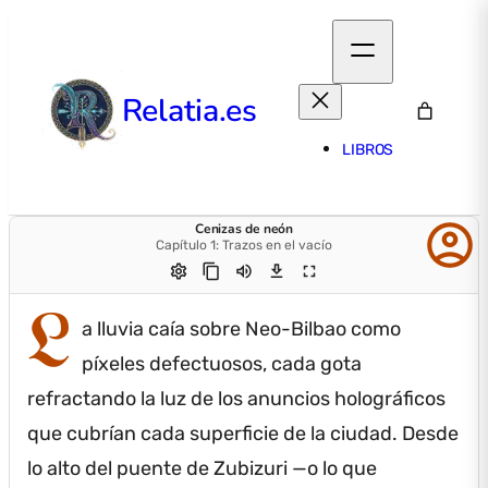
Relatia.es
LIBROS
account_circle
Cenizas de neón
Capítulo 1: Trazos en el vacío
settings
content_copy
volume_up
download
fullscreen
L
a lluvia caía sobre Neo-Bilbao como
píxeles defectuosos, cada gota
refractando la luz de los anuncios holográficos
que cubrían cada superficie de la ciudad.
Desde
lo alto del puente de Zubizuri —o lo que