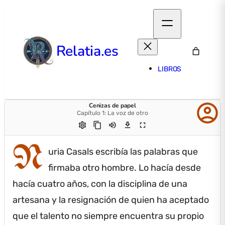
Relatia.es
LIBROS
account_circle
Cenizas de papel
Capítulo 1: La voz de otro
settings
content_copy
volume_up
download
fullscreen
N
uria Casals escribía las palabras que
firmaba otro hombre.
Lo hacía desde
hacía cuatro años, con la disciplina de una
artesana y la resignación de quien ha aceptado
que el talento no siempre encuentra su propio