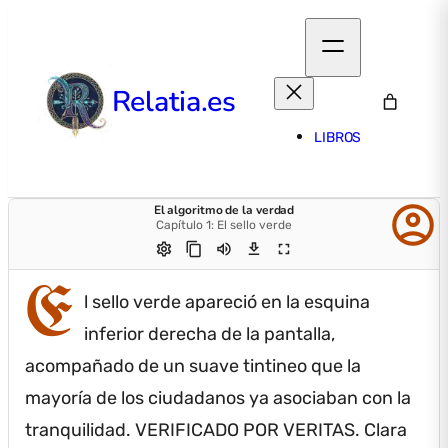
Relatia.es
LIBROS
account_circle
El algoritmo de la verdad
Capítulo 1: El sello verde
settings
content_copy
volume_up
download
fullscreen
E
l sello verde apareció en la esquina
inferior derecha de la pantalla,
acompañado de un suave tintineo que la
mayoría de los ciudadanos ya asociaban con la
tranquilidad.
VERIFICADO POR VERITAS.
Clara