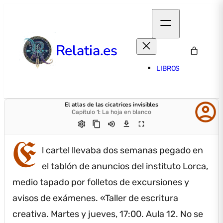
Relatia.es
LIBROS
account_circle
El atlas de las cicatrices invisibles
Capítulo 1: La hoja en blanco
settings
content_copy
volume_up
download
fullscreen
E
l cartel llevaba dos semanas pegado en
el tablón de anuncios del instituto Lorca,
medio tapado por folletos de excursiones y
avisos de exámenes.
«Taller de escritura
creativa.
Martes y jueves, 17:00.
Aula 12.
No se