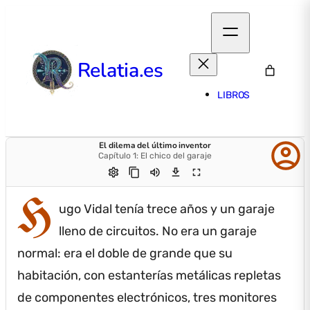
Relatia.es
LIBROS
account_circle
El dilema del último inventor
Capítulo 1: El chico del garaje
settings
content_copy
volume_up
download
fullscreen
H
ugo Vidal tenía trece años y un garaje
lleno de circuitos.
No era un garaje
normal: era el doble de grande que su
habitación, con estanterías metálicas repletas
de componentes electrónicos, tres monitores