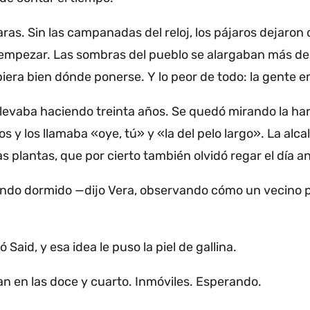
aras.
Sin las campanadas del reloj, los pájaros dejaron
 empezar.
Las sombras del pueblo se alargaban más de l
piera bien dónde ponerse.
Y lo peor de todo: la gente 
llevaba haciendo treinta años.
Se quedó mirando la hari
 y los llamaba «oye, tú» y «la del pelo largo».
La alca
 plantas, que por cierto también olvidó regar el día an
ando dormido —dijo Vera, observando cómo un vecino pa
aid, y esa idea le puso la piel de gallina.
n en las doce y cuarto.
Inmóviles.
Esperando.