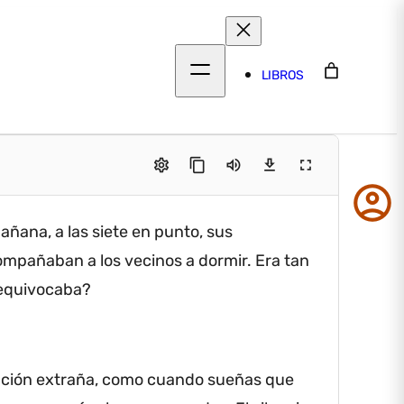
LIBROS
settings
content_copy
volume_up
download
fullscreen
account_circle
ñana, a las siete en punto, sus
compañaban a los vecinos a dormir.
Era tan
e equivocaba?
ación extraña, como cuando sueñas que