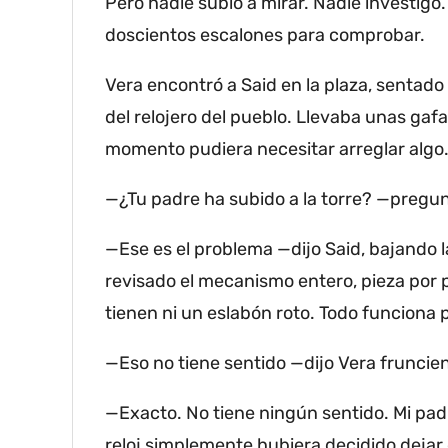
Pero nadie subió a mirar.
Nadie investigó.
doscientos escalones para comprobar.
Vera encontró a Said en la plaza, sentado
del relojero del pueblo.
Llevaba unas gafas
momento pudiera necesitar arreglar algo
—¿Tu padre ha subido a la torre?
—pregun
—Ese es el problema —dijo Said, bajando 
revisado el mecanismo entero, pieza por 
tienen ni un eslabón roto.
Todo funciona 
—Eso no tiene sentido —dijo Vera fruncien
—Exacto.
No tiene ningún sentido.
Mi pad
reloj simplemente hubiera decidido dejar 