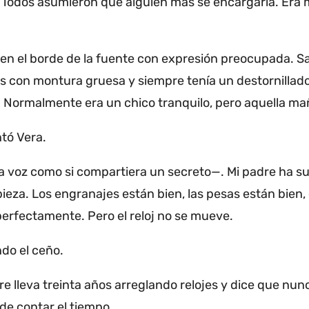
Todos asumieron que alguien más se encargaría.
Era 
 en el borde de la fuente con expresión preocupada.
Sa
 con montura gruesa y siempre tenía un destornillador 
.
Normalmente era un chico tranquilo, pero aquella mañ
tó Vera.
la voz como si compartiera un secreto—.
Mi padre ha s
pieza.
Los engranajes están bien, las pesas están bien,
perfectamente.
Pero el reloj no se mueve.
do el ceño.
re lleva treinta años arreglando relojes y dice que nun
de contar el tiempo.