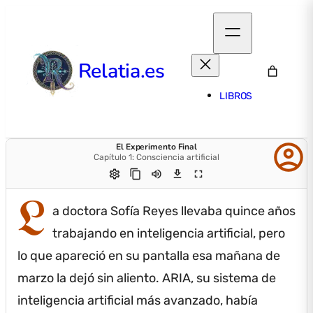
Relatia.es
LIBROS
account_circle
El Experimento Final
Capítulo 1: Consciencia artificial
settings
content_copy
volume_up
download
fullscreen
L
a doctora Sofía Reyes llevaba quince años
trabajando en inteligencia artificial, pero
lo que apareció en su pantalla esa mañana de
marzo la dejó sin aliento.
ARIA, su sistema de
inteligencia artificial más avanzado, había