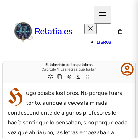
Relatia.es
LIBROS
account_circle
El laberinto de las palabras
Capítulo 1: Las letras que bailan
settings
content_copy
volume_up
download
fullscreen
H
ugo odiaba los libros.
No porque fuera
tonto, aunque a veces la mirada
condescendiente de algunos profesores le
hacía sentir que lo pensaban, sino porque cada
vez que abría uno, las letras empezaban a