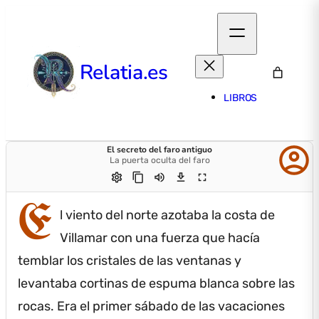
Relatia.es
LIBROS
account_circle
El secreto del faro antiguo
La puerta oculta del faro
settings
content_copy
volume_up
download
fullscreen
E
l viento del norte azotaba la costa de
Villamar con una fuerza que hacía
temblar los cristales de las ventanas y
levantaba cortinas de espuma blanca sobre las
rocas.
Era el primer sábado de las vacaciones