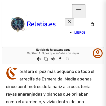
Relatia.es
LIBROS
account_circle
El viaje de la ballena azul
Capítulo 1: El pez que soñaba con viajar
settings
content_copy
volume_up
download
fullscreen
C
oral era el pez más pequeño de todo el
arrecife de Esmeralda.
Medía apenas
cinco centímetros de la nariz a la cola, tenía
rayas anaranjadas y blancas que brillaban
como el atardecer, y vivía dentro de una