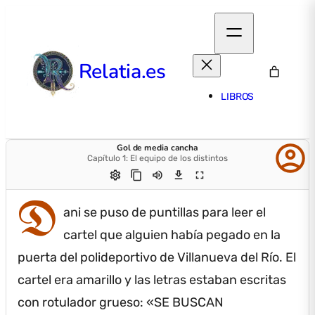
Relatia.es
LIBROS
account_circle
Gol de media cancha
Capítulo 1: El equipo de los distintos
settings
content_copy
volume_up
download
fullscreen
D
ani se puso de puntillas para leer el
cartel que alguien había pegado en la
puerta del polideportivo de Villanueva del Río.
El
cartel era amarillo y las letras estaban escritas
con rotulador grueso: «SE BUSCAN