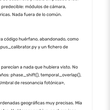
persona
a predecible: módulos de cámara,
explicar
ricas.
Nada fuera de lo común.
Llegó a
las pier
tallas 
ra código huérfano, abandonado, como
Donde Hé
pus_calibrator.py y un fichero de
—¿Sabes
parecían a nada que hubiera visto.
No
—Ni ide
años: phase_shift(), temporal_overlap(),
Mía apar
«Umbral de resonancia fotónica»,
—Senta
coordenadas geográficas muy precisas.
Mía
Les con