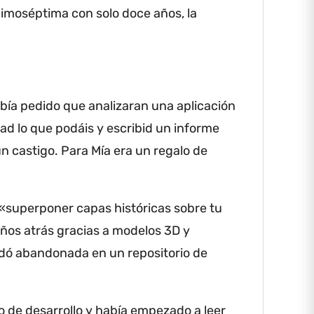
imoséptima con solo doce años, la
«Vas a 
Cerró el
cambiar
abía pedido que analizaran una aplicación
Algo le
d lo que podáis y escribid un informe
un castigo.
Para Mía era un regalo de
───
La plaza
«superponer capas históricas sobre tu
locales,
 años atrás gracias a modelos 3D y
interes
uedó abandonada en un repositorio de
Héctor 
pesaba 
o de desarrollo y había empezado a leer