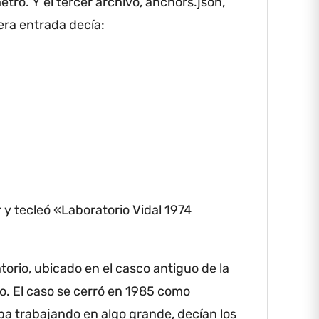
etro.
Y el tercer archivo, anchors.json,
Augusto
era entrada decía:
Héctor 
—¿Augu
estaba 
Desapar
—Pues a
tempus…
 y tecleó «Laboratorio Vidal 1974
—¿Qué 
Mía tom
torio, ubicado en el casco antiguo de la
o.
El caso se cerró en 1985 como
—Creo q
ba trabajando en algo grande, decían los