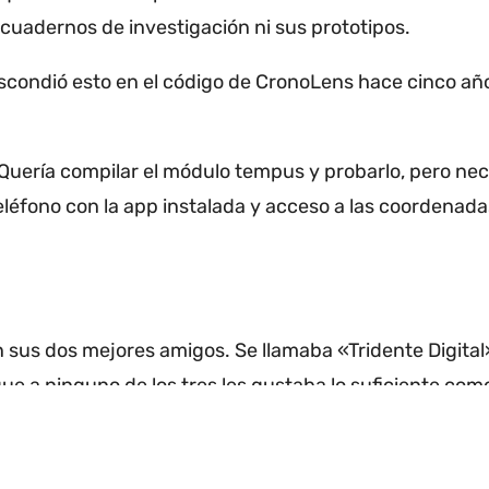
cuadernos de investigación ni sus prototipos.
scondió esto en el código de CronoLens hace cinco año
Quería compilar el módulo tempus y probarlo, pero nec
léfono con la app instalada y acceso a las coordenada
n sus dos mejores amigos.
Se llamaba «Tridente Digita
ue a ninguno de los tres les gustaba lo suficiente com