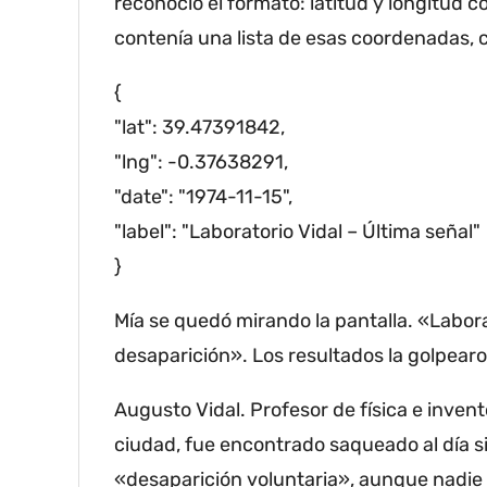
reconoció el formato: latitud y longitud 
contenía una lista de esas coordenadas, 
{
"lat": 39.47391842,
"lng": -0.37638291,
"date": "1974-11-15",
"label": "Laboratorio Vidal – Última señal"
}
Mía se quedó mirando la pantalla.
«Labora
desaparición».
Los resultados la golpear
Augusto Vidal.
Profesor de física e invent
ciudad, fue encontrado saqueado al día s
«desaparición voluntaria», aunque nadie q