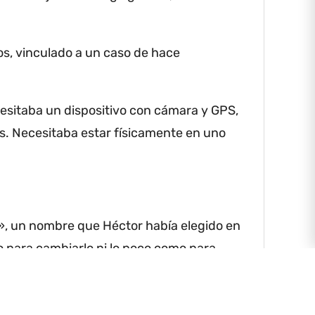
El sile
—Vale, 
s, vinculado a un caso de hace
—Es imp
esitaba un dispositivo con cámara y GPS,
—Solo h
s.
Necesitaba estar físicamente en uno
Y resul
Señaló c
instant
l», un nombre que Héctor había elegido en
—Eso es 
o para cambiarlo ni lo poco como para