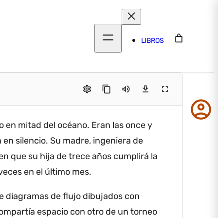
LIBROS
settings
content_copy
volume_up
download
fullscreen
account_circle
ro en mitad del océano.
Eran las once y
«Héctor
 en silencio.
Su madre, ingeniera de
creer.»
n que su hija de trece años cumplirá la
La resp
eces en el último mes.
Mía tec
 de diagramas de flujo dibujados con
compartía espacio con otro de un torneo
Héctor 