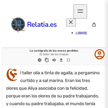
Relatia.es
LIBROS
account_circle
La cartógrafa de los mares perdidos
El taller de los mapas
settings
content_copy
volume_up
download
fullscreen
E
l taller olía a tinta de agalla, a pergamino
curtido y a sal marina.
Eran los tres
olores que Aliya asociaba con la felicidad,
porque eran los olores de su padre trabajando,
y cuando su padre trabajaba, el mundo tenía