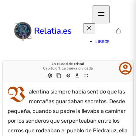
Relatia.es
LIBROS
account_circle
La ciudad de cristal
Capítulo 1: La cueva olvidada
settings
content_copy
volume_up
download
fullscreen
V
alentina siempre había sentido que las
montañas guardaban secretos.
Desde
pequeña, cuando su padre la llevaba a caminar
por los senderos que serpenteaban entre los
cerros que rodeaban el pueblo de Piedraluz, ella