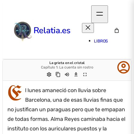
Relatia.es
LIBROS
account_circle
La grieta en el cristal
Capítulo 1: La cuenta sin rostro
settings
content_copy
volume_up
download
fullscreen
E
l lunes amaneció con lluvia sobre
Barcelona, una de esas lluvias finas que
no justifican un paraguas pero que te empapan
de todas formas.
Alma Reyes caminaba hacia el
instituto con los auriculares puestos y la