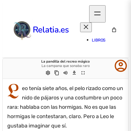
Relatia.es
LIBROS
account_circle
La pandilla del recreo mágico
La campana que sonaba raro
settings
content_copy
volume_up
download
fullscreen
L
eo tenía siete años, el pelo rizado como un
nido de pájaros y una costumbre un poco
rara: hablaba con las hormigas.
No es que las
hormigas le contestaran, claro.
Pero a Leo le
gustaba imaginar que sí.