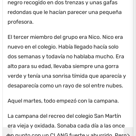
negro recogido en dos trenzas y unas gafas
redondas que le hacían parecer una pequeña
profesora.
El tercer miembro del grupo era Nico.
Nico era
nuevo en el colegio.
Había llegado hacía solo
dos semanas y todavía no hablaba mucho.
Era
alto para su edad, llevaba siempre una gorra
verde y tenía una sonrisa tímida que aparecía y
desaparecía como un rayo de sol entre nubes.
Aquel martes, todo empezó con la campana.
La campana del recreo del colegio San Martín
era vieja y oxidada.
Sonaba cada día a las once
chevron_left
chevron_right
en punto con un CLANG fuerte y aburrido.
Pero