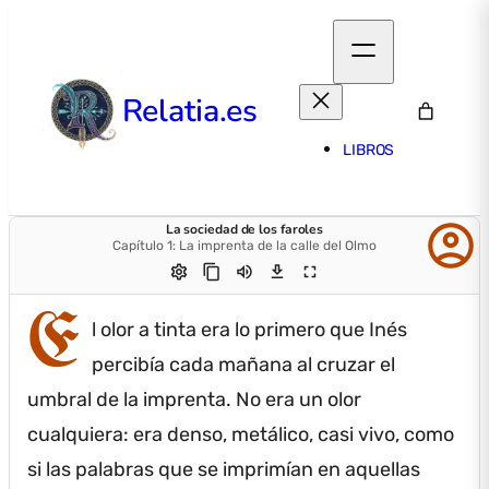
Relatia.es
LIBROS
account_circle
La sociedad de los faroles
Capítulo 1: La imprenta de la calle del Olmo
settings
content_copy
volume_up
download
fullscreen
E
l olor a tinta era lo primero que Inés
percibía cada mañana al cruzar el
umbral de la imprenta.
No era un olor
cualquiera: era denso, metálico, casi vivo, como
si las palabras que se imprimían en aquellas