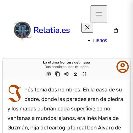
Relatia.es
LIBROS
account_circle
La última frontera del mapa
Dos nombres, dos mundos
settings
content_copy
volume_up
download
fullscreen
I
nés tenía dos nombres.
En la casa de su
padre, donde las paredes eran de piedra
y los mapas cubrían cada superficie como
ventanas a mundos lejanos, era Inés María de
Guzmán, hija del cartógrafo real Don Álvaro de