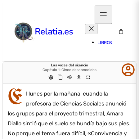
Relatia.es
LIBROS
account_circle
Las voces del silencio
Capítulo 1: Cinco desconocidos
settings
content_copy
volume_up
download
fullscreen
E
l lunes por la mañana, cuando la
profesora de Ciencias Sociales anunció
los grupos para el proyecto trimestral, Amara
Diallo sintió que el suelo se hundía bajo sus pies.
No porque el tema fuera difícil, «Convivencia y