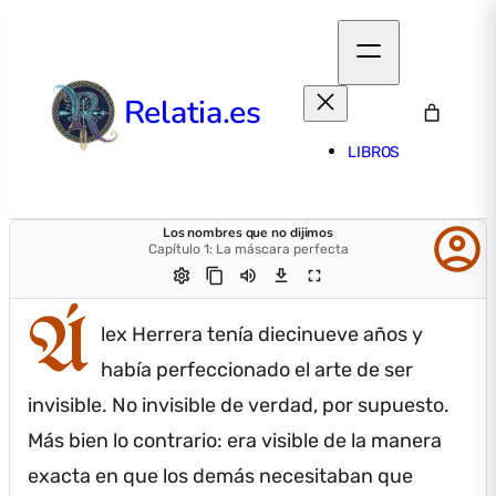
Relatia.es
LIBROS
account_circle
Los nombres que no dijimos
Capítulo 1: La máscara perfecta
settings
content_copy
volume_up
download
fullscreen
Á
lex Herrera tenía diecinueve años y
había perfeccionado el arte de ser
invisible.
No invisible de verdad, por supuesto.
Más bien lo contrario: era visible de la manera
exacta en que los demás necesitaban que