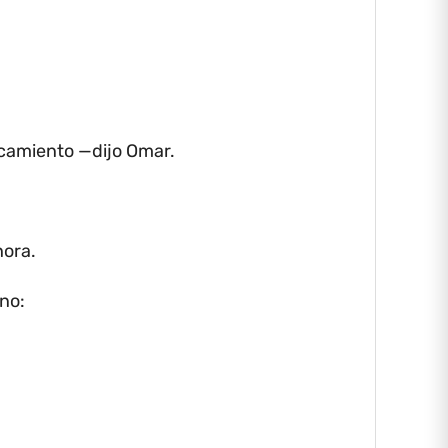
rcamiento —dijo Omar.
ora.
ono: