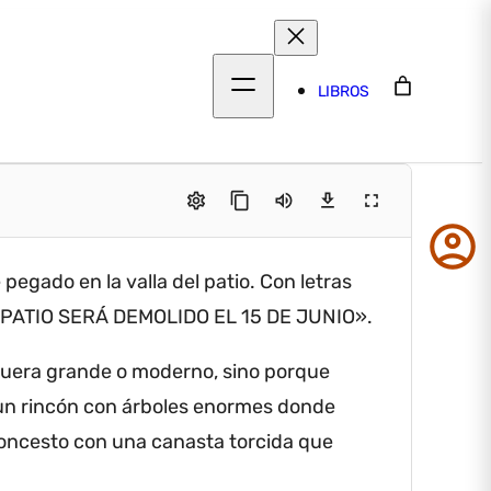
LIBROS
settings
content_copy
volume_up
download
fullscreen
account_circle
pegado en la valla del patio.
Con letras
 PATIO SERÁ DEMOLIDO EL 15 DE JUNIO».
uera grande o moderno, sino porque
, un rincón con árboles enormes donde
aloncesto con una canasta torcida que