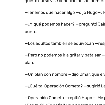
quinto curso y se conocían desde primero 
—Tenemos que hacer algo —dijo Hugo—.
—¿Y qué podemos hacer?
—preguntó Jaim
punto.
—Los adultos también se equivocan —res
—Pero no podemos ir a gritar y patalear 
plan.
—Un plan con nombre —dijo Omar, que era 
—¿Qué tal Operación Cometa?
—sugirió L
—Operación Cometa —repitió Hugo—.
Me 