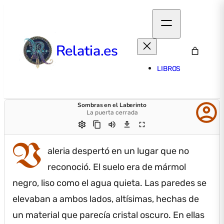
Relatia.es
LIBROS
account_circle
Sombras en el Laberinto
La puerta cerrada
settings
content_copy
volume_up
download
fullscreen
V
aleria despertó en un lugar que no
reconoció.
El suelo era de mármol
negro, liso como el agua quieta.
Las paredes se
elevaban a ambos lados, altísimas, hechas de
un material que parecía cristal oscuro.
En ellas