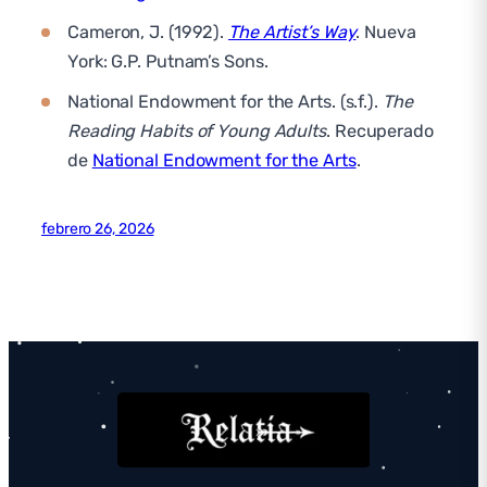
Cameron, J. (1992).
The Artist’s Way
. Nueva
York: G.P. Putnam’s Sons.
National Endowment for the Arts. (s.f.).
The
Reading Habits of Young Adults
. Recuperado
de
National Endowment for the Arts
.
febrero 26, 2026