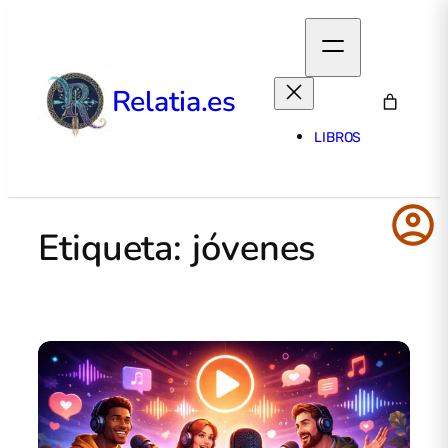
Relatia.es
LIBROS
account_circle
Etiqueta:
jóvenes