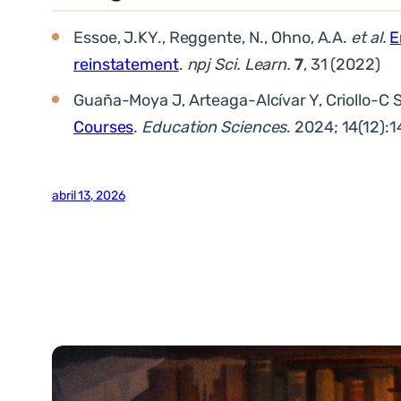
Essoe, J.KY., Reggente, N., Ohno, A.A.
et al.
E
reinstatement
.
npj Sci. Learn.
7
, 31 (2022)
Guaña-Moya J, Arteaga-Alcívar Y, Criollo-C
Courses
.
Education Sciences
. 2024; 14(12):
abril 13, 2026