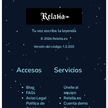
real.
Valentía:
protagonistas aterrorizados pero
actuando anyway—modelo que coraje no es ausencia
miedo sino acción pese a miedo.
Preparación
psicológica:
ensayo mental para adversidad: “si
protagonista sobrevivió esto, yo puedo manejar
Tu voz escribe la leyenda
problemas reales”.
© 2026 Relatia.es
Versión del código: 1.3.200
Accesos
Servicios
Blog
Únete al
FAQs
equipo
Aviso Legal
Relatia.es
Política de
Cuenta demo