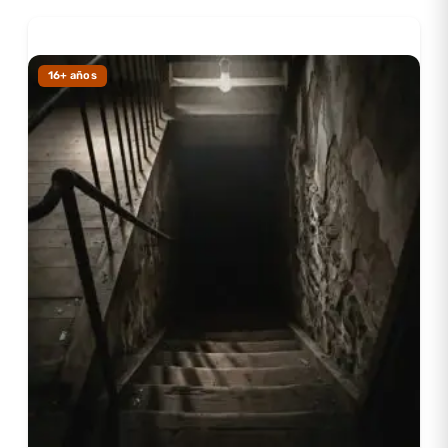
reales, fantasmas son reales. Viven dentro nuestro, y a
veces ellos ganan”. Literatura terror permite confrontar
esos monstruos metafóricos desde distancia segura.
16+ años
¿Por qué leemos terror? Paradoja del miedo
placentero
Por las mismas razones que subimos a montañas rusas:
adrenalina segura. Experimentar miedo intenso sabiendo
que cerrar el libro restaura seguridad es entrenamiento
emocional. Aprendemos que sobrevivimos a sensaciones
aterradoras, que el miedo puede gestionarse.
Fisiológicamente: cortisol y adrenalina se liberan
(respuesta real) pero córtex prefrontal sabe que peligro
es ficticio. Experimentamos emoción sin consecuencias.
Es simulacro: cerebro practica respuestas ante
amenazas sin riesgo genuino.
Además, terror ofrece catarsis: acumulamos miedos
cotidianos (fracaso escolar, rechazo social, desastres
naturales en noticias). Terror ficticio canaliza ansiedad