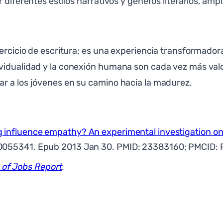
diferentes estilos narrativos y géneros literarios, ampl
ercicio de escritura; es una experiencia transformadora
vidualidad y la conexión humana son cada vez más val
r a los jóvenes en su camino hacia la madurez.
g influence empathy? An experimental investigation on 
ne.0055341. Epub 2013 Jan 30. PMID: 23383160; PMCID
 of Jobs Report
.