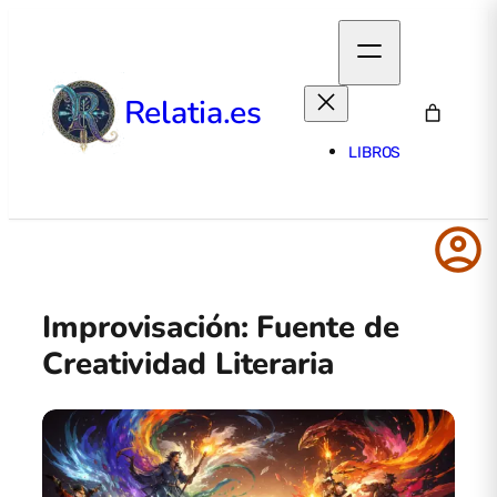
Relatia.es
LIBROS
account_circle
Improvisación: Fuente de
Creatividad Literaria