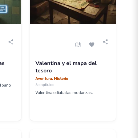
share
share
e
auto_stories
favorite
as
Valentina y el mapa del
tesoro
Aventura, Misterio
6 capítulos
el baño
Valentina odiaba las mudanzas.