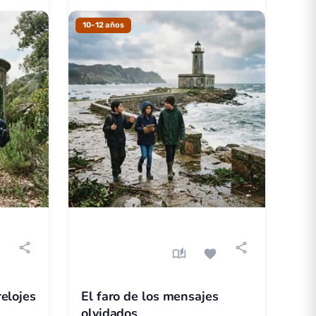
10-12 años
share
share
e
auto_stories
favorite
relojes
El faro de los mensajes
olvidados