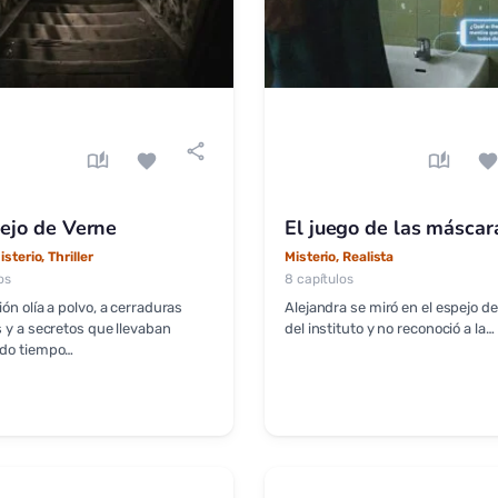
share
auto_stories
favorite
auto_stories
favorit
pejo de Verne
El juego de las máscar
isterio, Thriller
Misterio, Realista
os
8 capítulos
ón olía a polvo, a cerraduras
Alejandra se miró en el espejo d
 y a secretos que llevaban
del instituto y no reconoció a la…
do tiempo…