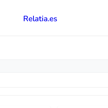
Relatia.es
ón lógica. Testimonios contradictorios ocultan la verdad. Los
li
ectivo: