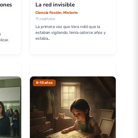
iones
La red invisible
Ciencia ficción, Misterio
11 capítulos
La primera vez que Vera notó que la
estaban vigilando, tenía catorce años y
n
estaba…
icar.
8-10 años