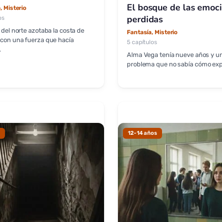
El bosque de las emoc
, Misterio
perdidas
os
o del norte azotaba la costa de
Fantasía, Misterio
 con una fuerza que hacía
5 capítulos
…
Alma Vega tenía nueve años y u
problema que no sabía cómo expl
12-14 años