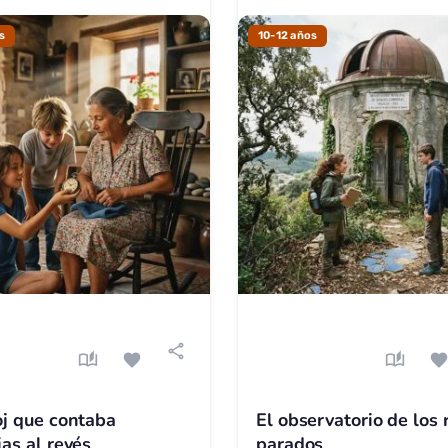
s
10-12 años
share
auto_stories
favorite
auto_stories
favorit
oj que contaba
El observatorio de los 
ias al revés
parados