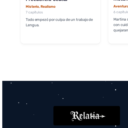
Aventura
Misterio, Realismo
6 capítul
7 capítulos
Martina 
Todo empezó por culpa de un trabajo de
con cuid
Lengua.
quejara