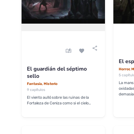
share
auto_stories
favorite
El es
El guardián del séptimo
Horror, M
sello
5 capítul
La mansi
Fantasía, Misterio
oxidadas
9 capítulos
demasia
El viento aulló sobre las ruinas de la
Fortaleza de Ceniza como si el cielo…