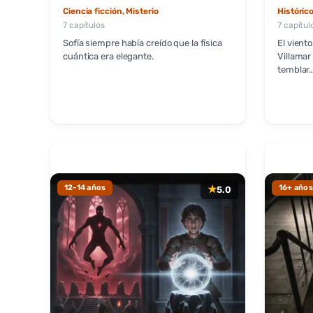
Ciencia ficción, Misterio
Histórico
7 capítulos
7 capítul
Sofía siempre había creído que la física
El vient
cuántica era elegante.
Villamar
temblar
12-14 años
★
16+ años
5.0